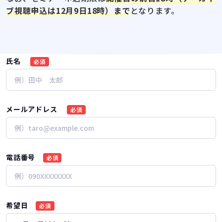
ブ視聴申込は12月9日18時）まで
となります。
氏名
必須
メールアドレス
必須
電話番号
必須
希望日
必須