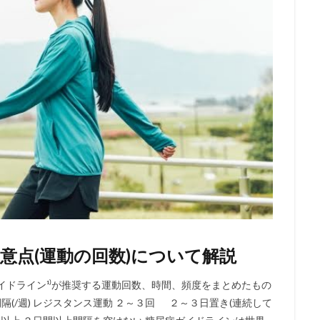
意点(運動の回数)について解説
イドライン¹⁾が推奨する運動回数、時間、頻度をまとめたもの
奨間隔(/週) レジスタンス運動 ２～３回 ２～３日置き(連続して