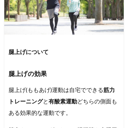
腿上げについて
腿上げの効果
腿上げ(ももあげ)運動は自宅でできる
筋力
トレーニング
と
有酸素運動
どちらの側面も
ある効果的な運動です。