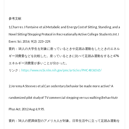
参考文献
1,Charres J Fontaine et al.Metabolic and Energy Cost of Sitting, Standing, and a
Novel Sitting/Stepping Protocol in Recreationally Active College Students.Int J
Exerc Sci. 2016; 9(2): 223–229.
要約：18人の大学生を対象に座っているときや足踏み運動をしたときのエネル
ギー消費量などを比較した。座っているときに比べて足踏み運動をすると47%
エネルギー消費量が多いことが分かった。
リンク：
https://www.ncbi.nlm.nih.gov/pmc/articles/PMC4836565/
2.Jeremy A Steeves et al.Can sedentary behavior be made more active? A
randomized pilot study of TV commercial stepping versus walking.Behav Nutr
Phys Act. 2012 Aug 6;9:95.
要約：58人の肥満体型のアメリカ人が対象。日常生活中に立って足踏み運動を