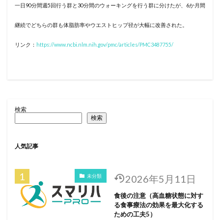
一日90分間週5回行う群と30分間のウォーキングを行う群に分けたが、6か月間
継続でどちらの群も体脂肪率やウエストヒップ径が大幅に改善された。
リンク：
https://www.ncbi.nlm.nih.gov/pmc/articles/PMC3487755/
検索
検索
人気記事
未分類
2026年5月11日
食後の注意（高血糖状態に対す
る食事療法の効果を最大化する
ための工夫5）